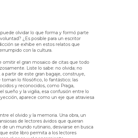
puede olvidar lo que forma y formó parte
voluntad? ¿Es posible para un escritor
icción se exhibe en estos relatos que
terrumpido con la cultura.
e omitir el gran mosaico de citas que todo
rzosamente. Liste lo sabe: no olvida; no
e, a partir de este gran bagaje, construye,
toman lo filosófico, lo fantástico; las
nocidos y reconocidos, como Praga,
 sueño y la vigilia, esa confusión entre lo
oyección, aparece como un eje que atraviesa
e el olvido y la memoria. Una obra, un
 ansiosas de lectores ávidos que quieran
se de un mundo rutinario, desviarse en busca
ue este libro permita a los lectores