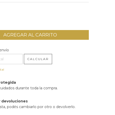
l CP:
CAMBIAR CP
envío
CALCULAR
tal
rotegida
cuidados durante toda la compra.
 devoluciones
sta, podés cambiarlo por otro o devolverlo.