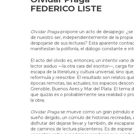
FEDERICO LISTE
Olvidar Praga
propone un acto de desapego: ¿se 
de nuestro ser, independientemente de la propia 
despojarse de sus lecturas? Esta aparente contrad
manifiestan la polifonía, el diálogo constante e in
El acto del olvido es, entonces, un intento vano d
lector asiduo —la otra cara del escritor—, carga fo
escapa de la literatura y cultura universal, sino qu
reformula y reescribe. El resultado son relatos que 
épocas remotas, las actuales; los espacios desco
Grenoble, Buenos Aires y Mar del Plata. El tema del
que quizás es o probablemente sea realidad o pr
la obra.
Olvidar Praga
se mueve como un gran péndulo entr
sueño dirigido, un cúmulo de historias recreadas,
disfrutar del dejarse llevar y también, de escapar
de caminos de lectura placenteros. Es de esperar q