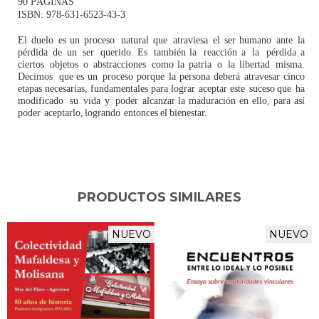
90 PÁGINAS
ISBN:
978-631-6523-43-3
El
duelo
es
un
proceso
natural
que
atraviesa
el
ser
humano
ante
la
pérdida
de un
ser
querido.
Es
también
la
reacción
a
la
pérdida
a
ciertos
objetos
o
abstracciones
como
la
patria
o
la
libertad
misma.
Decimos
que
es
un
proceso
porque
la
persona
deberá
atravesar
cinco
etapas
necesarias,
fundamentales
para lograr
aceptar
este
suceso
que
ha
modificado
su
vida
y
poder
alcanzar
la
maduración
en
ello,
para
así
poder
aceptarlo,
logrando
entonces
el
bienestar.
PRODUCTOS SIMILARES
NUEVO
NUEVO